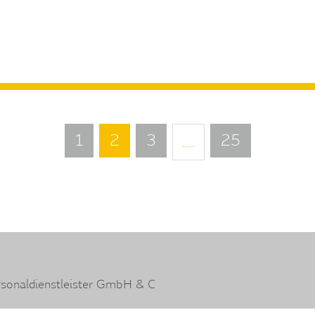
1
2
3
25
....
enstleister GmbH & Co.OHG
Bertrandt Ingenieurbüro Gm